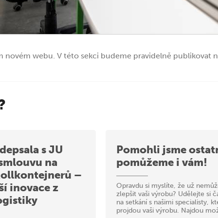
m novém webu. V této sekci budeme pravidelně publikovat no
?
epsala s JU
Pomohli jsme ostat
 smlouvu na
pomůžeme i vám!
ollkontejnerů –
Opravdu si myslíte, že už nemů
ší inovace z
zlepšit vaši výrobu? Udělejte si č
ogistiky
na setkání s našimi specialisty, kt
projdou vaši výrobu. Najdou mož