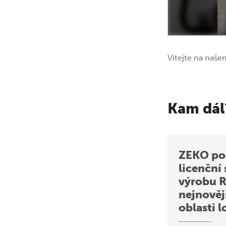
Vítejte na naše
Kam dál
ZEKO pod
licenční
výrobu R
nejnověj
oblasti l