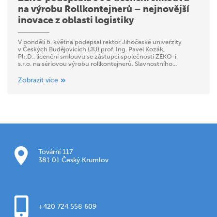
na výrobu Rollkontejnerů – nejnovější
inovace z oblasti logistiky
V pondělí 6. května podepsal rektor Jihočeské univerzity
v Českých Budějovicích (JU) prof. Ing. Pavel Kozák,
Ph.D., licenční smlouvu se zástupci společnosti ZEKO-i.
s.r.o. na sériovou výrobu rollkontejnerů. Slavnostního...
Zobrazit více
Tovární 117
381 01 Český Krumlov
+420 724 558 609