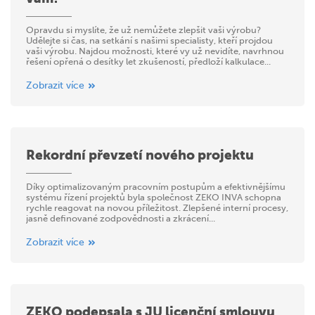
Opravdu si myslíte, že už nemůžete zlepšit vaši výrobu?
Udělejte si čas, na setkání s našimi specialisty, kteří projdou
vaši výrobu. Najdou možnosti, které vy už nevidíte, navrhnou
řešení opřená o desítky let zkušeností, předloží kalkulace...
Zobrazit více
Rekordní převzetí nového projektu
Díky optimalizovaným pracovním postupům a efektivnějšímu
systému řízení projektů byla společnost ZEKO INVA schopna
rychle reagovat na novou příležitost. Zlepšené interní procesy,
jasně definované zodpovědnosti a zkrácení...
Zobrazit více
ZEKO podepsala s JU licenční smlouvu