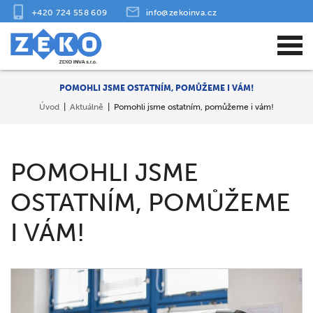
+420 724 558 609
info@zekoinva.cz
POMOHLI JSME OSTATNÍM, POMŮŽEME I VÁM!
Úvod
Aktuálně
Pomohli jsme ostatním, pomůžeme i vám!
POMOHLI JSME
OSTATNÍM, POMŮŽEME
I VÁM!