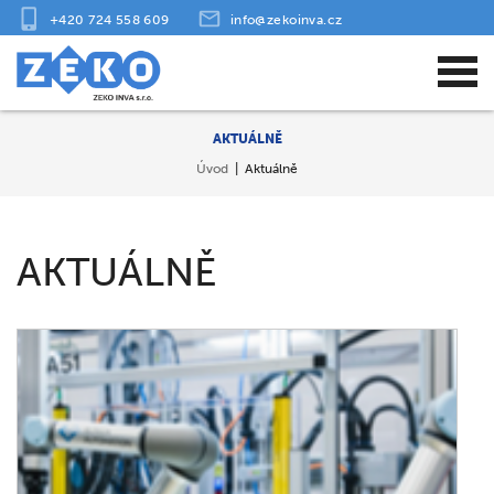
+420 724 558 609
info@zekoinva.cz
AKTUÁLNĚ
Úvod
Aktuálně
AKTUÁLNĚ