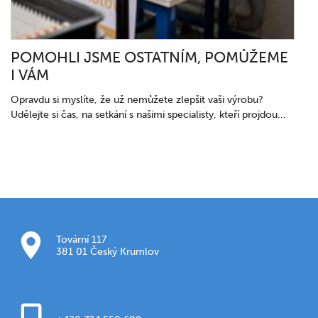
POMOHLI JSME OSTATNÍM, POMŮŽEME
I VÁM
Opravdu si myslíte, že už nemůžete zlepšit vaši výrobu?
Udělejte si čas, na setkání s našimi specialisty, kteří projdou...
Tovární 117
381 01 Český Krumlov